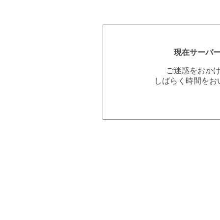
現在サーバ
ご迷惑をおか
しばらく時間をお