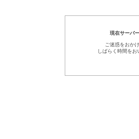
現在サーバ
ご迷惑をおか
しばらく時間をお