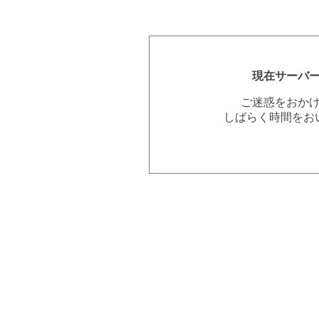
現在サーバ
ご迷惑をおか
しばらく時間をお