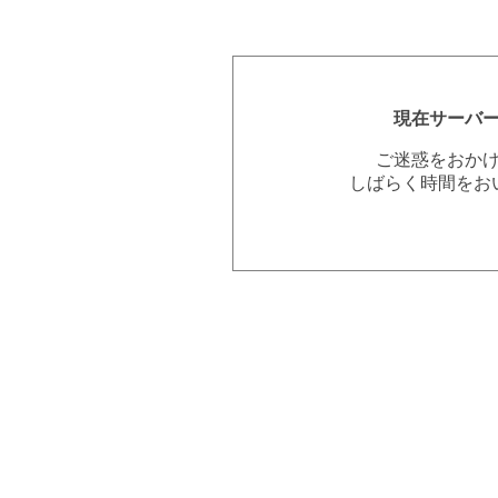
現在サーバ
ご迷惑をおか
しばらく時間をお