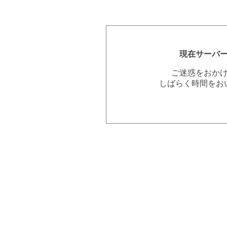
現在サーバ
ご迷惑をおか
しばらく時間をお