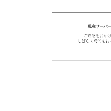
現在サーバ
ご迷惑をおか
しばらく時間をお