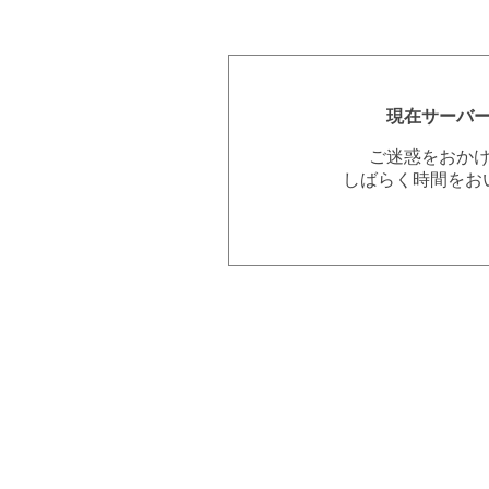
現在サーバ
ご迷惑をおか
しばらく時間をお