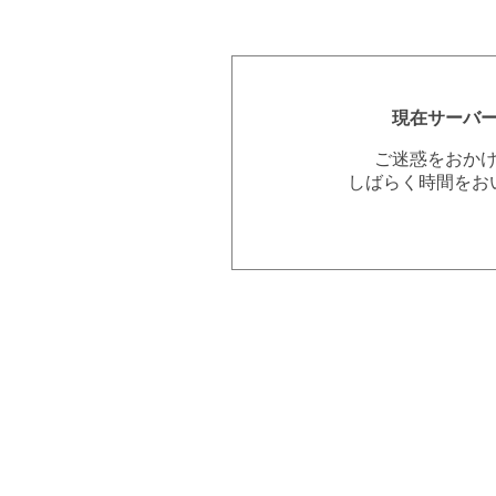
現在サーバ
ご迷惑をおか
しばらく時間をお