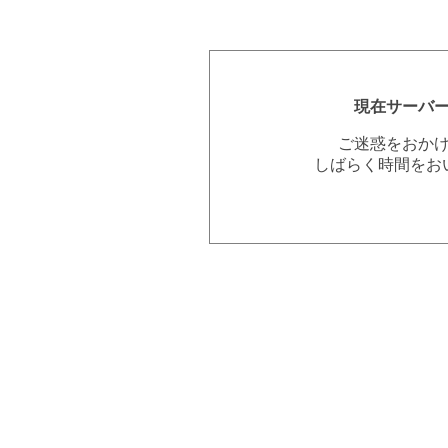
現在サーバ
ご迷惑をおか
しばらく時間をお