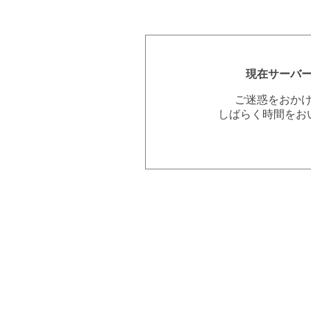
現在サーバ
ご迷惑をおか
しばらく時間をお