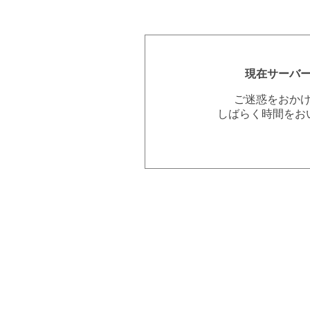
現在サーバ
ご迷惑をおか
しばらく時間をお