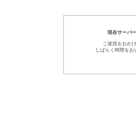
現在サーバ
ご迷惑をおか
しばらく時間をお