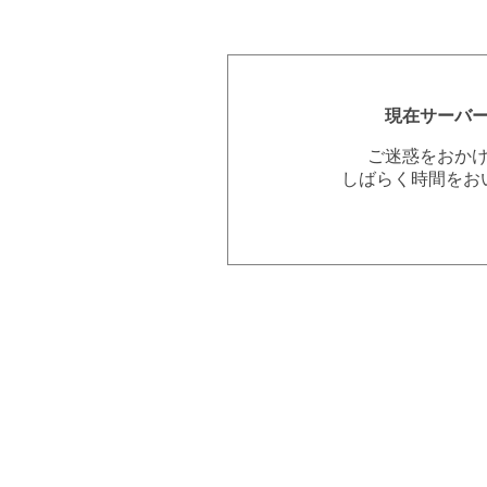
現在サーバ
ご迷惑をおか
しばらく時間をお