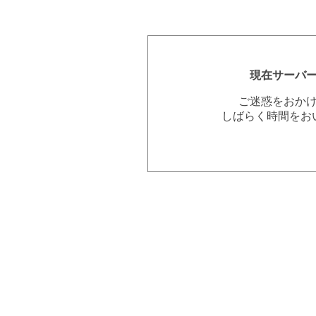
現在サーバ
ご迷惑をおか
しばらく時間をお