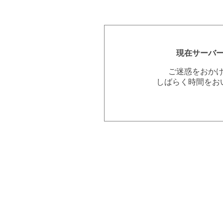
現在サーバ
ご迷惑をおか
しばらく時間をお