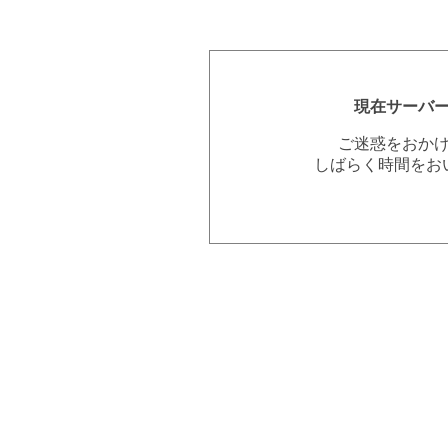
現在サーバ
ご迷惑をおか
しばらく時間をお