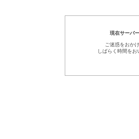
現在サーバ
ご迷惑をおか
しばらく時間をお