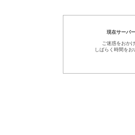
現在サーバ
ご迷惑をおか
しばらく時間をお