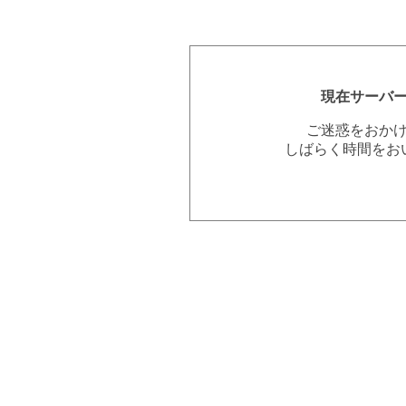
現在サーバ
ご迷惑をおか
しばらく時間をお