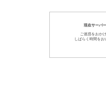
現在サーバ
ご迷惑をおか
しばらく時間をお