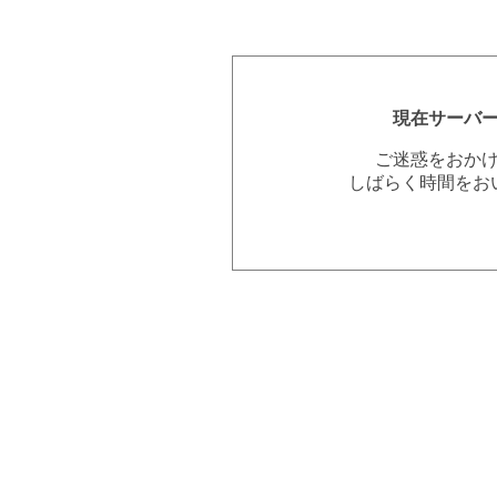
現在サーバ
ご迷惑をおか
しばらく時間をお