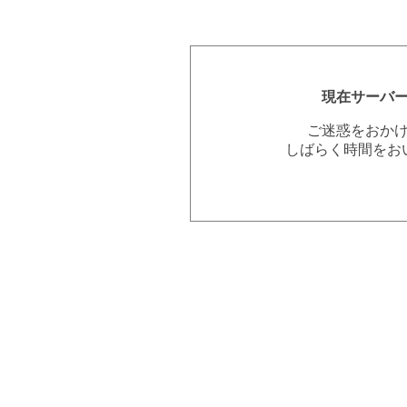
現在サーバ
ご迷惑をおか
しばらく時間をお