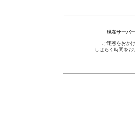
現在サーバ
ご迷惑をおか
しばらく時間をお