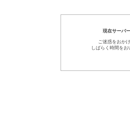
現在サーバ
ご迷惑をおか
しばらく時間をお