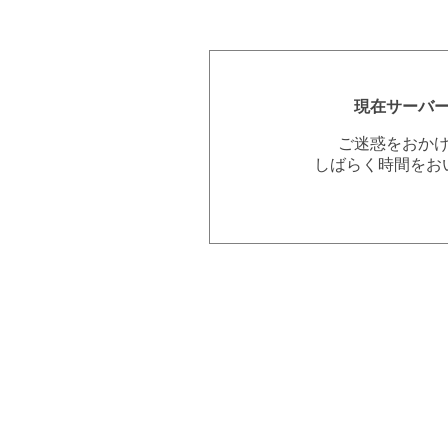
現在サーバ
ご迷惑をおか
しばらく時間をお