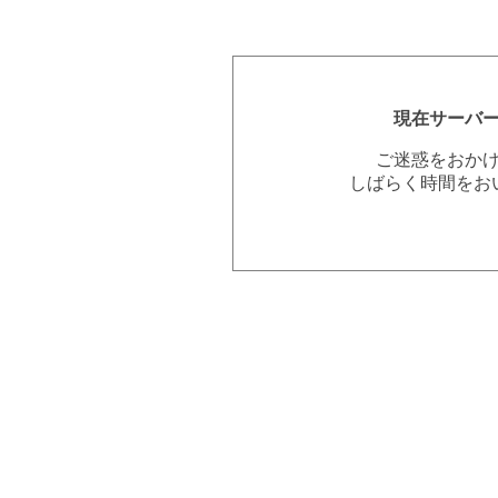
現在サーバ
ご迷惑をおか
しばらく時間をお