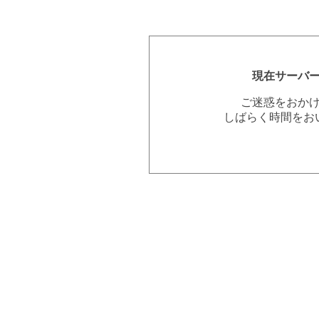
現在サーバ
ご迷惑をおか
しばらく時間をお