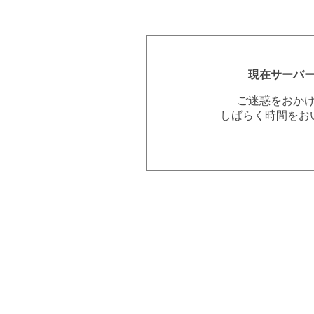
現在サーバ
ご迷惑をおか
しばらく時間をお