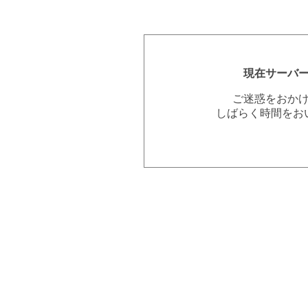
現在サーバ
ご迷惑をおか
しばらく時間をお