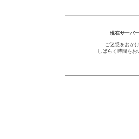
現在サーバ
ご迷惑をおか
しばらく時間をお