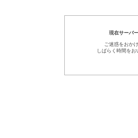
現在サーバ
ご迷惑をおか
しばらく時間をお