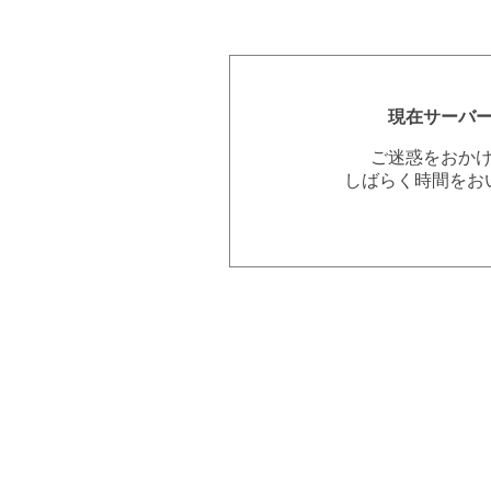
現在サーバ
ご迷惑をおか
しばらく時間をお