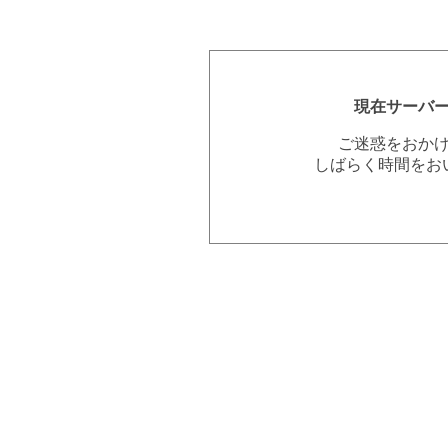
現在サーバ
ご迷惑をおか
しばらく時間をお