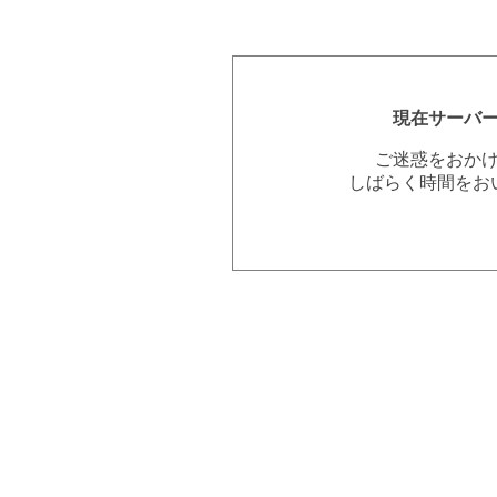
現在サーバ
ご迷惑をおか
しばらく時間をお