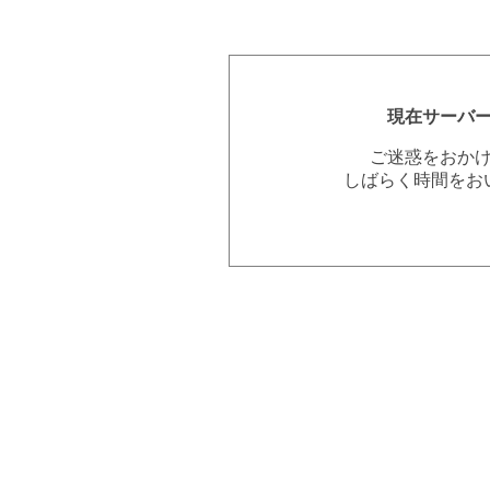
現在サーバ
ご迷惑をおか
しばらく時間をお