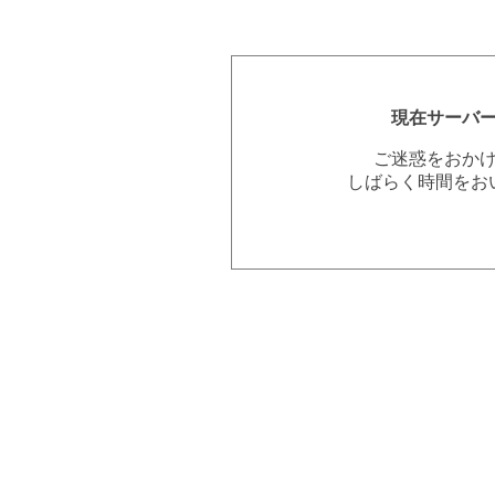
現在サーバ
ご迷惑をおか
しばらく時間をお