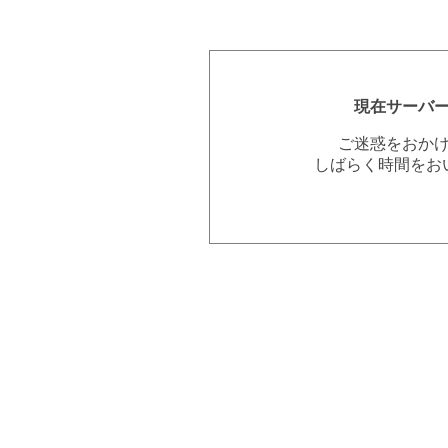
現在サーバ
ご迷惑をおか
しばらく時間をお