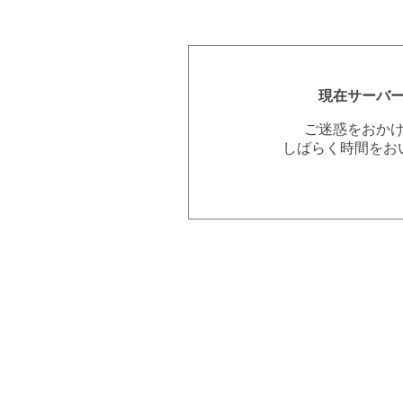
現在サーバ
ご迷惑をおか
しばらく時間をお