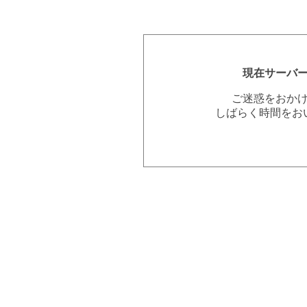
現在サーバ
ご迷惑をおか
しばらく時間をお