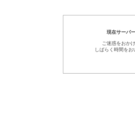
現在サーバ
ご迷惑をおか
しばらく時間をお