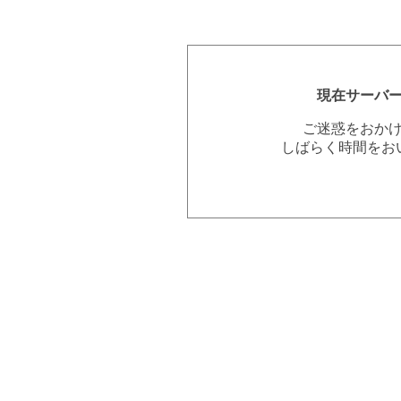
現在サーバ
ご迷惑をおか
しばらく時間をお