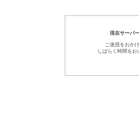
現在サーバ
ご迷惑をおか
しばらく時間をお