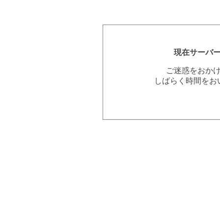
現在サーバ
ご迷惑をおか
しばらく時間をお