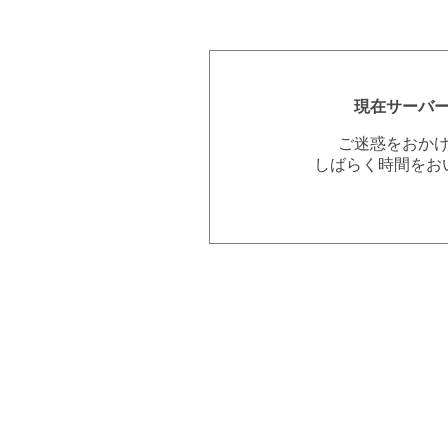
現在サーバ
ご迷惑をおか
しばらく時間をお