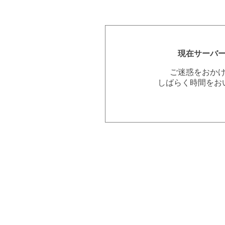
現在サーバ
ご迷惑をおか
しばらく時間をお