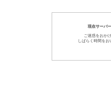
現在サーバ
ご迷惑をおか
しばらく時間をお