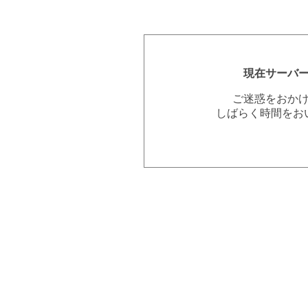
現在サーバ
ご迷惑をおか
しばらく時間をお