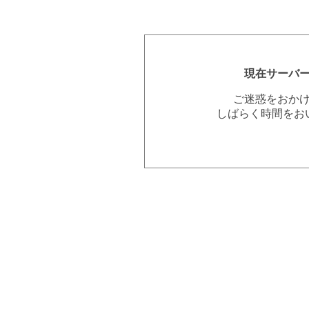
現在サーバ
ご迷惑をおか
しばらく時間をお