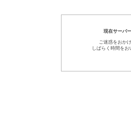
現在サーバ
ご迷惑をおか
しばらく時間をお