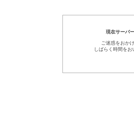
現在サーバ
ご迷惑をおか
しばらく時間をお